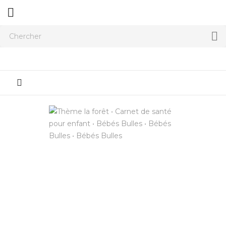


