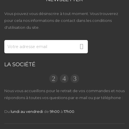
Vous pouvez vous désinscrire à tout moment. Vous trouverez
pour cela nos informations de contact dans les conditions
d'utilisation du site.

LA SOCIÉTÉ
Nous vous accueillons pour le retrait de vos commandes et nous
répondons à toutes vos questions par e-mail ou par téléphone :
Du
lundi au vendredi
de
9h00
à
17h00
.