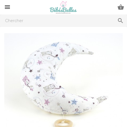


