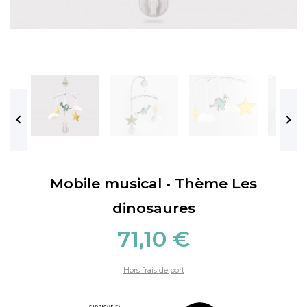


Mobile musical • Thème Les
dinosaures
71,10 €
Hors frais de port