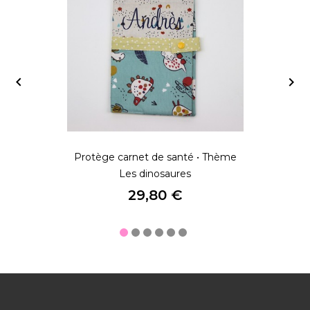


Protège carnet de santé • Thème
Les dinosaures
Prix
29,80 €