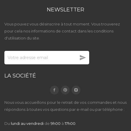
NEWSLETTER
Vous pouvez vous désinscrire à tout moment. Vous trouverez
pour cela nos informations de contact dans les conditions
d'utilisation du site.

LA SOCIÉTÉ
Nous vous accueillons pour le retrait de vos commandes et nous
répondons à toutes vos questions par e-mail ou par téléphone :
Du
lundi au vendredi
de
9h00
à
17h00
.