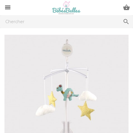


