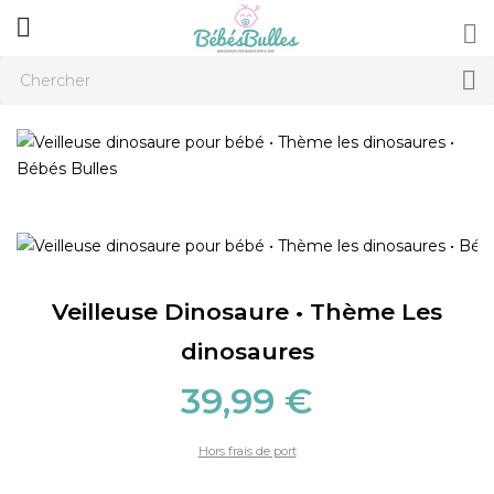



Veilleuse Dinosaure • Thème Les
dinosaures
39,99 €
Hors frais de port