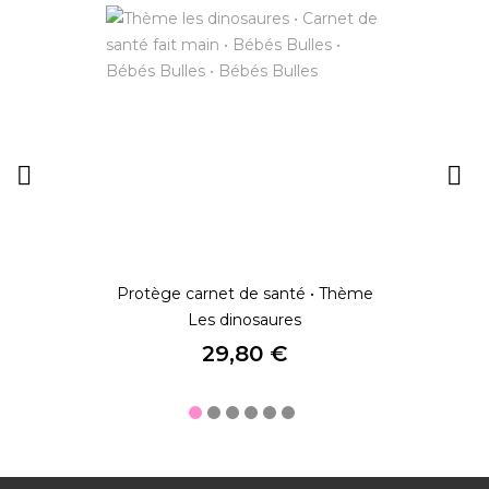


Protège carnet de santé • Thème
Les dinosaures
Prix
29,80 €